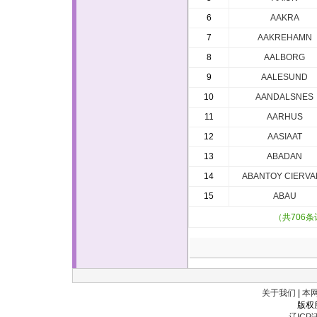
6
AAKRA
7
AAKREHAMN
8
AALBORG
9
AALESUND
10
AANDALSNES
11
AARHUS
12
AASIAAT
13
ABADAN
14
ABANTOY CIERVA
15
ABAU
（共706
关于我们
|
本
版权